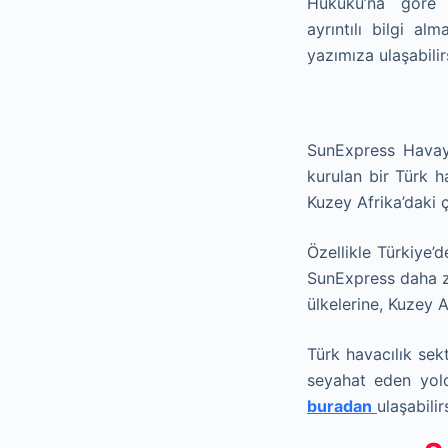
Hukuku’na göre 
ayrıntılı bilgi al
yazımıza ulaşabilir
SunExpress Havayo
kurulan bir Türk 
Kuzey Afrika’daki 
Özellikle Türkiye’
SunExpress daha zi
ülkelerine, Kuzey 
Türk havacılık se
seyahat eden yolc
buradan
ulaşabilir