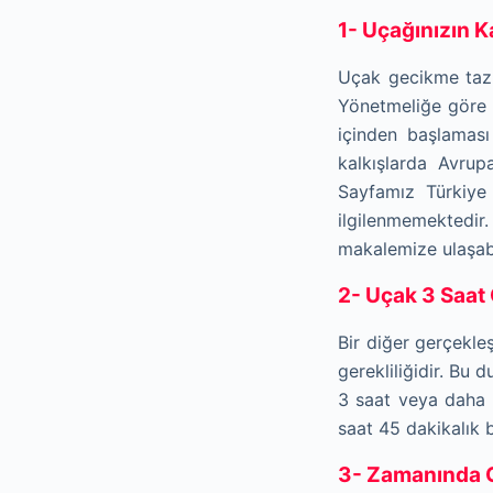
1- Uçağınızın Ka
Uçak gecikme tazmi
Yönetmeliğe göre g
içinden başlaması
kalkışlarda Avrup
Sayfamız Türkiye 
ilgilenmemektedir.
makalemize ulaşabil
2- Uçak 3 Saat
Bir diğer gerçekl
gerekliliğidir. Bu
3 saat veya daha 
saat 45 dakikalık
3- Zamanında C