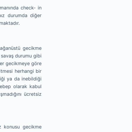
amanında check- in
nız durumda diğer
maktadır.
lağanüstü gecikme
a savaş durumu gibi
 her gecikmeye göre
itmesi herhangi bir
i ya da inebildiği
ebep olarak kabul
şmadığını ücretsiz
öz konusu gecikme