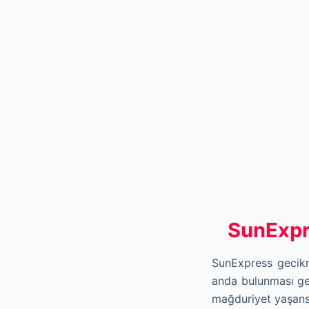
SunExpr
SunExpress gecik
anda bulunması ge
mağduriyet yaşans