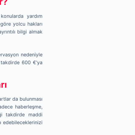
r?
i konularda yardım
göre yolcu hakları
rıntılı bilgi almak
zervasyon nedeniyle
 takdirde 600 €’ya
rı
artlar da bulunması
adece haberleşme,
ği takdirde maddi
 edebileceklerinizi