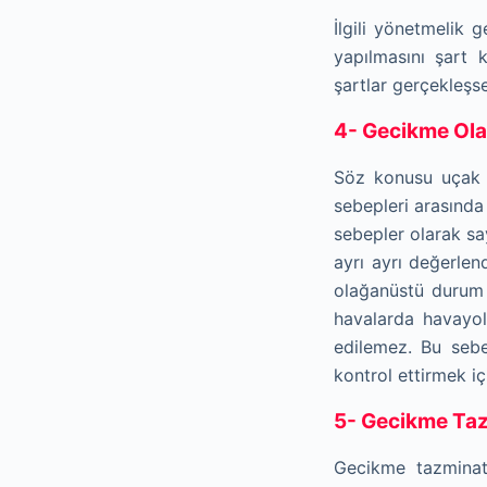
İlgili yönetmelik
yapılmasını şart
şartlar gerçekleşs
4- Gecikme Ol
Söz konusu uçak 
sebepleri arasında
sebepler olarak sa
ayrı ayrı değerlen
olağanüstü durum 
havalarda havayo
edilemez. Bu sebe
kontrol ettirmek iç
5- Gecikme Ta
Gecikme tazminat