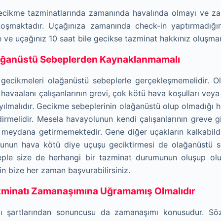
 gecikme tazminatlarında zamanında havalında olmayı ve z
 koşmaktadır. Uçağınıza zamanında check-in yaptırmadığı
e ve uçağınız 10 saat bile gecikse tazminat hakk
ı
n
ı
z oluşma
ağanüstü Sebeplerden Kaynaklanmamalı
gecikmeleri olağanüstü sebeplerle gerçekleşmemelidir. O
 havaalanı çalışanlarının grevi, çok kötü hava koşulları vey
yılmalıdır. Gecikme sebeplerinin olağanüstü olup olmadığı
dirmelidir. Mesela havayolunun kendi çalışanlarının greve g
meydana getirmemektedir. Gene diğer uçakların kalkabildiğ
lunun hava kötü diye uçuşu geciktirmesi de olağanüstü s
ple size de herhangi bir tazminat durumunun oluşup olu
in bize her zaman başvurabilirsiniz.
zminatı Zamanaşımına Uğramamış Olmalıdır
ı şartlarından sonuncusu da zamanaşımı konusudur. S