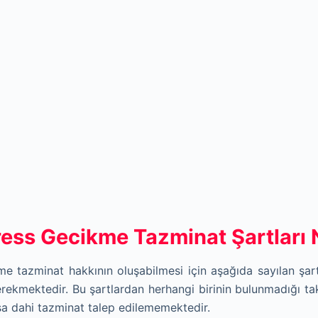
ess Gecikme Tazminat Şartları N
me tazminat hakk
ı
n
ı
n oluşabilmesi için aşağıda sayılan şart
rekmektedir. Bu şartlardan herhangi birinin bulunmadığı ta
a dahi tazminat talep edilememektedir.