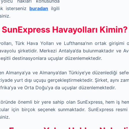
yolcu hakları konusunda
mak isterseniz
buradan
ilgili
siniz.
SunExpress Havayolları Kimin?
lları, Türk Hava Yolları ve Lufthansa’nın ortak girişimi o
havayolu şirketidir. Merkezi Antalya’da bulunmaktadır ve A
çeşitli destinasyonlara uçuşlar düzenlemektedir.
den Almanya’ya ve Almanya’dan Türkiye’ye düzenlediği sefe
yade yurt dışı uçuşu gerçekleştirmektedir. Şirket, aynı z
Afrika’ya ve Orta Doğu’ya da uçuşlar düzenlemektedir.
ktöründe önemli bir yere sahip olan SunExpress, hem iş he
ular için birçok seçenek sunmaktadır. SunExpress resmi 
siniz.