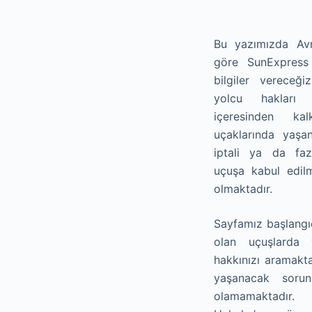
Bu yazımızda Avru
göre SunExpress
bilgiler vereceğ
yolcu hakları A
içeresinden ka
uçaklarında yaşa
iptali ya da faz
uçuşa kabul edil
olmaktadır.
Sayfamız başlangıç
olan uçuşlarda 
hakkınızı aramakta
yaşanacak sorun
olamamaktadır