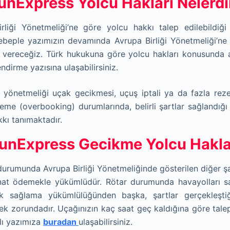
unExpress Yolcu Hakları Nelerdi
rliği Yönetmeliği’ne göre yolcu hakk
ı
talep edilebildiğ
ebeple yazımızın devamında Avrupa Birliği Yönetmeliği’ne 
 vereceğiz. Türk hukukuna göre yolcu hakları konusunda ay
endirme yazısına ulaşabilirsiniz.
ili yönetmeliği uçak gecikmesi, uçuş iptali ya da fazla re
eme (overbooking) durumlarında, belirli şartlar sağlandığı
kı tanımaktadır.
unExpress Gecikme Yolcu Hakla
urumunda Avrupa Birliği Yönetmeliğinde gösterilen diğer ş
at ödemekle yükümlüdür. Rötar durumunda havayolları s
k sağlama yükümlülüğünden başka, şartlar gerçekleşti
 zorundadır. Uçağınızın kaç saat geç kaldığına göre talep
ılı yazımıza
buradan
ulaşabilirsiniz.