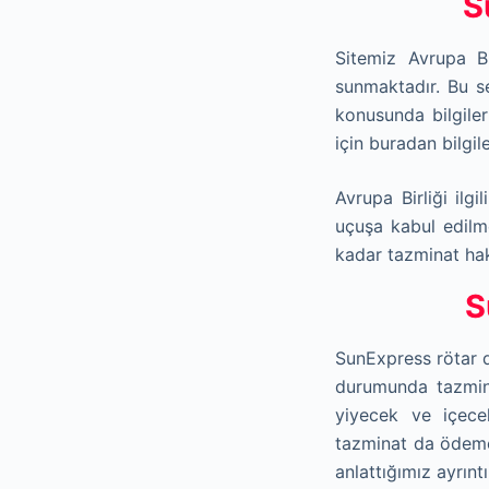
S
Sitemiz Avrupa Bi
sunmaktadır. Bu s
konusunda bilgiler
için buradan bilgil
Avrupa Birliği ilg
uçuşa kabul edilm
kadar tazminat hak
S
SunExpress rötar d
durumunda tazmin
yiyecek ve içece
tazminat da ödemek
anlattığımız ayrınt