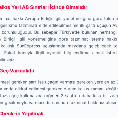
lkış Yeri AB Sınırları İçinde Olmalıdır
nat hakkı Avrupa Birliği ilgili yönetmeliğine göre talep e
ecikme tazminatı elde edilebilmesinin ilk şartı uçuşun Avrup
 zorunluluğudur. Bu sebeple Türkiye’de bulunan herhangi
a Birliği ilgili yönetmeliğine göre tazminat isteme hakk
ı
kalkışlı SunExpress uçuşlarında meydana gelebilecek ta
 Fakat konuyla ilgili ayrıntılı bilgilendirme almak isters
irsiniz.
 Geç Varmalıdır
eşmesi gereken şart ise uçağın varması gereken yere en az 
 durumda dikkat edilmesi gereken durum kalkış zamanı değil v
fazla geç kalkmasına rağmen 3 saatten daha kısa bir zam
 bir gecikmeyle varması durumunda tazminat hakk
ı
n
ı
z oluşm
heck-in Yapılmalı