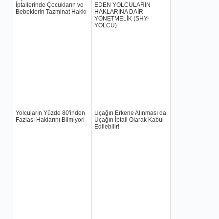
İptallerinde Çocukların ve
EDEN YOLCULARIN
Bebeklerin Tazminat Hakkı
HAKLARINA DAİR
YÖNETMELİK (SHY-
YOLCU)
Yolcuların Yüzde 80'inden
Uçağın Erkene Alınması da
Fazlası Haklarını Bilmiyor!
Uçağın İptali Olarak Kabul
Edilebilir!