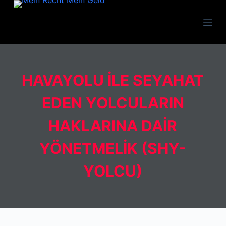
Z
u
m
I
n
HAVAYOLU İLE SEYAHAT
h
a
EDEN YOLCULARIN
l
t
HAKLARINA DAİR
s
p
YÖNETMELİK (SHY-
r
YOLCU)
i
n
g
e
n