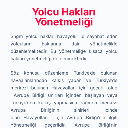
Yolcu Hakları
Yönetmeliği
Shgm yolcu hakları havayolu ile seyahat eden
yolcuların haklar
ı
na dair yönetmelikle
düzenlemektedir. Bu yönetmeliğe kısaca yolcu
hakları yönetmeliği de denmektedir.
Söz konusu düzenleme Türkiye’de bulunan
havaalanlarından kalkış yapan ve Türkiye’de
merkezi bulunan Havayolları i
ç
in geçerli olup
Avrupa Birliği s
ı
n
ı
rlar
ı
i
ç
inden ba
ş
layan veya
Türkiye’den
kalkış
yapmasına
rağmen
merkezi
Avrupa
Birliğinin sinirleri icinde
olan Havayolları
i
ç
in Avrupa Birliği’nin ilgili
Yönetmeliği geçerlidir. Avrupa Birliği’nin