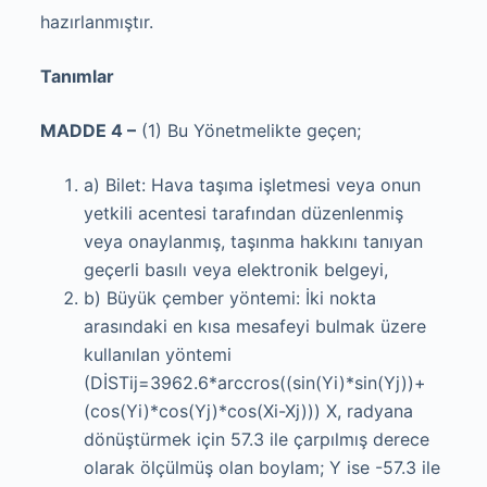
hazırlanmıştır.
Tanımlar
MADDE 4 –
(1) Bu Yönetmelikte geçen;
a) Bilet: Hava taşıma işletmesi veya onun
yetkili acentesi tarafından düzenlenmiş
veya onaylanmış, taşınma hakkını tanıyan
geçerli basılı veya elektronik belgeyi,
b) Büyük çember yöntemi: İki nokta
arasındaki en kısa mesafeyi bulmak üzere
kullanılan yöntemi
(DİSTij=3962.6*arccros((sin(Yi)*sin(Yj))+
(cos(Yi)*cos(Yj)*cos(Xi-Xj))) X, radyana
dönüştürmek için 57.3 ile çarpılmış derece
olarak ölçülmüş olan boylam; Y ise -57.3 ile